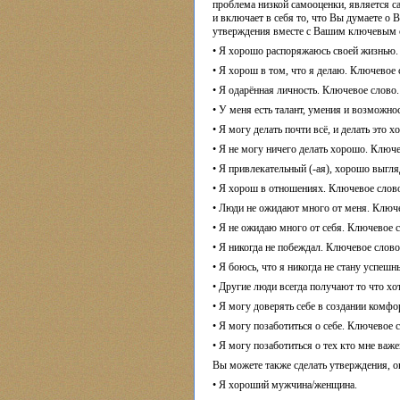
проблема низкой самооценки, является са
и включает в себя то, что Вы думаете о
утверждения вместе с Вашим ключевым 
• Я хорошо распоряжаюсь своей жизнью.
• Я хорош в том, что я делаю. Ключевое 
• Я одарённая личность. Ключевое слово.
• У меня есть талант, умения и возможно
• Я могу делать почти всё, и делать это 
• Я не могу ничего делать хорошо. Ключе
• Я привлекательный (-ая), хорошо выгл
• Я хорош в отношениях. Ключевое слов
• Люди не ожидают много от меня. Ключе
• Я не ожидаю много от себя. Ключевое 
• Я никогда не побеждал. Ключевое слово
• Я боюсь, что я никогда не стану успеш
• Другие люди всегда получают то что хот
• Я могу доверять себе в создании комфо
• Я могу позаботиться о себе. Ключевое 
• Я могу позаботиться о тех кто мне важ
Вы можете также сделать утверждения, 
• Я хороший мужчина/женщина.