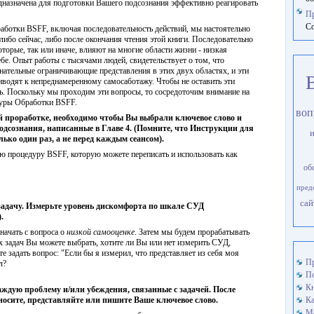
дназначена для подготовки Вашего подсознания эффективно реагировать
П
Со
отки BSFF, включая последовательность действий, мы настоятельно
либо сейчас, либо после окончания чтения этой книги. Последовательно
торые, так или иначе, влияют на многие области жизни - низкая
ебе. Опыт работы с тысячами людей, свидетельствует о том, что
знательные ограничивающие представления в этих двух областях, и эти
водят к непреднамеренному самосаботажу. Чтобы не оставить эти
ь. Поскольку мы проходим эти вопросы, то сосредоточим внимание на
дуры Обработки BSFF.
воп
й проработке, необходимо чтобы Вы выбрали ключевое слово и
дсознания, написанные в Главе 4. (Помните, что Инструкции для
ько один раз, а не перед каждым сеансом).
процедуру BSFF, которую можете переписать и использовать как
об
пред
сай
задачу. Измерьте уровень дискомфорта по шкале СУД
.
начать с вопроса о
низкой самооценке
. Затем мы будем прорабатывать
их задач Вы можете выбрать, хотите ли Вы или нет измерить СУД,
 задать вопрос: "Если бы я измерил, что представляет из себя моя
Пр
л?
По
Кн
аждую проблему и/или убеждения, связанные с задачей. После
носите, представляйте или пишите Ваше ключевое слово.
Ка
М