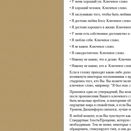
• У меня хороший ум. Ключевое слово.
• Я хороший человек. Ключевое слово.
• Я заслуживаю того, чтобы быть любим
• Я достоин любви Бога. Ключевое слово
• Я достоин хорошего в жизни. Ключевое
• У меня есть собственное достоинство и
• Я люблю себя. Ключевое слово.
• Я не важен. Ключевое слово.
• Я самодостаточен. Ключевое слово.
• Никому не важно, что я делаю. Ключево
• Никому не важно, кто я. Ключевое слов
Если в голову приходят какие-либо допо
возникнуть некоторые воспоминания о в
стыдились того, кто Вы. Вы можете включ
ключевое слово, например: "
Я был так с
Произнеся одно из утверждений, Вы может
после произнесения Вашего ключевого с
быть несколько проблем, и повторение о
ощущение мира и спокойствия, и если Вы
Уровень Дискомфорта снизился, лучше ес
В любой момент, если Вы чувствуете как 
Стандартные Злость/Прощение, которую м
необходимым. Тем не менее, некоторые з
обращением, стимулируют гнев, и они д