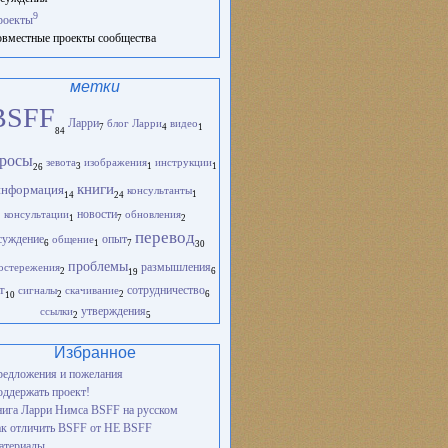
9
роекты
вместные проекты сообщества
метки
BSFF
Ларри
блог Ларри
видео
1
4
7
84
росы
зевота
изображения
инструкции
1
1
3
26
книги
информация
консультанты
1
14
24
новости
консультации
обновления
1
2
7
перевод
опыт
суждение
общение
1
6
7
30
проблемы
остережения
размышления
2
6
19
т
сигналы
скачивание
сотрудничество
2
2
6
10
ссылки
утверждения
2
5
Избранное
едложения и пожелания
ддержать проект!
ига Ларри Нимса BSFF на русском
к отличить BSFF от НЕ BSFF
атериалы