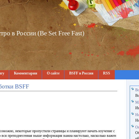
о в России (Be Set Free Fast)
игу
Комментарии
О сайте
BSFF в России
RSS
аботки BSFF
В
В
М
Ин
Н
Но
О
озможно, некоторые пропустили страницы и планируют начать изучение с
Об
то вся преподнесенная выше информация важна настолько, насколько важен
об