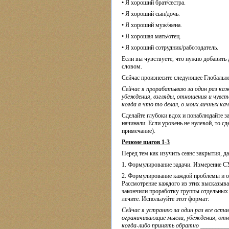
• Я хороший брат/сестра.
• Я хороший сын/дочь.
• Я хороший муж/жена.
• Я хорошая мать/отец.
• Я хороший сотрудник/работодатель.
Если вы чувствуете, что нужно добавить
словом.
Сейчас произнесите следующее Глобальн
Сейчас я прорабатываю за один раз каж
убеждения, взгляды, отношения и чувств
когда я что то делал, о моих личных ка
Сделайте глубоки вдох и понаблюдайте за
начинали. Если уровень не нулевой, то с
примечание).
Резюме шагов 1-3
Перед тем как изучить сеанс закрытия, 
1. Формулирование задачи. Измерение С
2. Формулирование каждой проблемы и о
Рассмотрение каждого из этих высказыва
закончили проработку группы отдельных 
лечите. Используйте этот формат:
Сейчас я устраняю за один раз все ост
ограничивающие мысли, убеждения, отн
когда-либо принять обратно __________