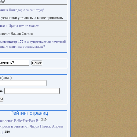
бо!
лия »
Благодарю за ваш труд!
 установки устранять, а какие принимать
est »
Ирина нет не может.
ние от Джоан Соткин
мментатор 177 »
а существует ли печатный
риант книги на русском языке?
Поиск
 (email):
ль:
ти
Рейтинг страниц
2|10
явление BeSetFreeFast.Ru
просы и ответы от Ларри Нимса. Апрель
2|10
11