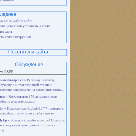
леднее:
жное по работе сайта
кие установки устранять, а какие
инимать
тановка инструкции
Посетители сайта:
Обсуждение
ать BSFF
мментатор 176 »
Русскому человеку,
вущему в англоговорящей стране и
стоянно говорящему на английском языке...
est »
Комментатор 176 да можно если
ободно владеете языком.
dm »
Пользователь Klubni4ka*** проверьте,
жалуйста, папку спам у себя в почте.
lyUp »
Большое спасибо за книгу! Оплатила
на следующий день пришла. Пришла в
пку...