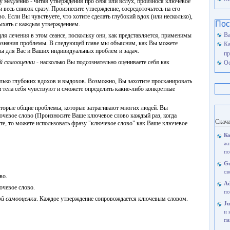
у медленно - читая утверждения про себя или вслух, произнося ключевое
 весь список сразу. Произнесите утверждение, сосредоточьтесь на его
о. Если Вы чувствуете, что хотите сделать глубокий вдох (или несколько),
Пос
дыхать с каждым утверждением.
Ва
я лечения в этом сеансе, поскольку они, как представляется, применимы
сознания проблемы. В следующей главе мы объясним, как Вы можете
Ка
ы для Вас и Ваших индивидуальных проблем и задач.
пр
й самооценки
- насколько Вы подсознательно оцениваете себя как
Ос
колько глубоких вдохов и выдохов. Возможно, Вы захотите просканировать
и тела себя чувствуют и сможете определить какие-либо конкретные
оторые общие проблемы, которые затрагивают многих людей. Вы
ючевое слово (Произносите Ваше ключевое слово каждый раз, когда
Скач
те, то можете использовать фразу "ключевое слово" как Ваше ключевое
Ко
жи
по
Gu
св
во.
A
ючевое слово.
по
ой самооценки
. Каждое утверждение сопровождается ключевым словом.
Ju
и 
па