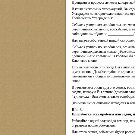
Прощение в процессе лечения конкретной
В конце нескольких утверждений, Вы сде
Утверждение, которое охватывает все ос
Глобального Утверждения:
Сейчас я устраняю, за один раз, все ча
ограничивающие мысли, убеждения, взгл
либо принять обратно ______________(н
Для задачи собственной низкой самооцен
Сейчас я устраняю, за один раз, все о
ограничивающие меня мысли, убеждения, 
прошлом, или с которыми я когда-либо с
Ключевое слово.
Есть вероятность, что, когда Вы выполни
и успокоения. Делайте глубокие вдохи и 
изменениями в общем эмоциональном наст
снова.
В течение этого или другого сеанса, ес
задаче, которую Вы лечите (другими сло
42) поможет Вам окончательно освободит
(примечание: ее описание находится в ко
Шаг 3.
Проработка всех проблем или задач, на
Работайте с одной задачей до тех пор, по
ограничивающие убеждения.
Для этого сеанса, сейчас мы будем рассма