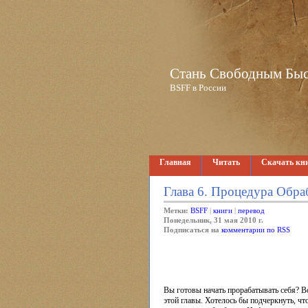
Стань Свободным Быстр
BSFF в России
Главная
Читать
Скачать кн
Глава 6. Процедура Обр
Метки:
BSFF
|
книги
|
перевод
Понедельник, 31 мая 2010 г.
Подписаться на
комментарии по RSS
Вы готовы начать прорабатывать себя? В
этой главы. Хотелось бы подчеркнуть, ч