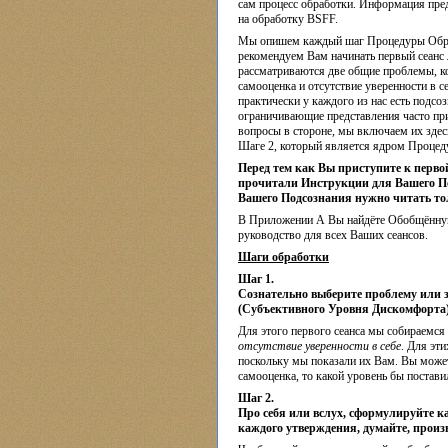
сам процесс обработки. Информация пре
на обработку BSFF.
Мы опишем каждый шаг Процедуры Обраб
рекомендуем Вам начинать первый сеанс 
рассматриваются две общие проблемы, ко
самооценка и отсутствие уверенности в с
практически у каждого из нас есть подсо
ограничивающие представления часто при
вопросы в стороне, мы включаем их здес
Шаге 2, который является ядром Проце
Перед тем как Вы приступите к перво
прочитали Инструкции для Вашего По
Вашего Подсознания нужно читать тол
В Приложении А Вы найдёте Обобщённую 
руководство для всех Ваших сеансов.
Шаги обработки
Шаг 1.
Сознательно выберите проблему или 
(Субъективного Уровня Дискомфорта)
Для этого первого сеанса мы собираемся 
отсутствие уверенности в себе
. Для эт
поскольку мы показали их Вам. Вы можете
самооценка, то какой уровень бы постави
Шаг 2.
Про себя или вслух, сформулируйте к
каждого утверждения, думайте, произ