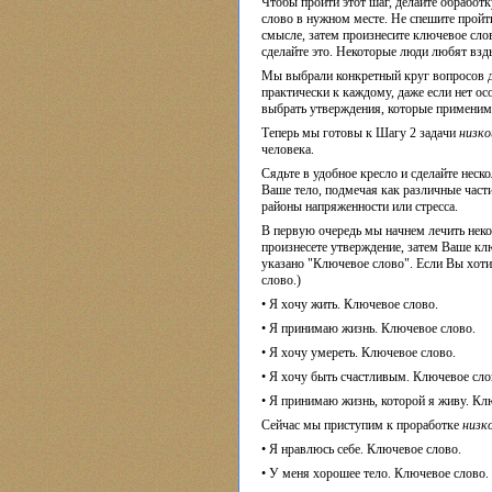
Чтобы пройти этот шаг, делайте обработк
слово в нужном месте. Не спешите пройти
смысле, затем произнесите ключевое слов
сделайте это. Некоторые люди любят вз
Мы выбрали конкретный круг вопросов дл
практически к каждому, даже если нет о
выбрать утверждения, которые применим
Теперь мы готовы к Шагу 2 задачи
низко
человека.
Сядьте в удобное кресло и сделайте нес
Ваше тело, подмечая как различные част
районы напряженности или стресса.
В первую очередь мы начнем лечить нек
произнесете утверждение, затем Ваше кл
указано "Ключевое слово". Если Вы хоти
слово.)
• Я хочу жить. Ключевое слово.
• Я принимаю жизнь. Ключевое слово.
• Я хочу умереть. Ключевое слово.
• Я хочу быть счастливым. Ключевое сло
• Я принимаю жизнь, которой я живу. Кл
Сейчас мы приступим к проработке
низк
• Я нравлюсь себе. Ключевое слово.
• У меня хорошее тело. Ключевое слово.