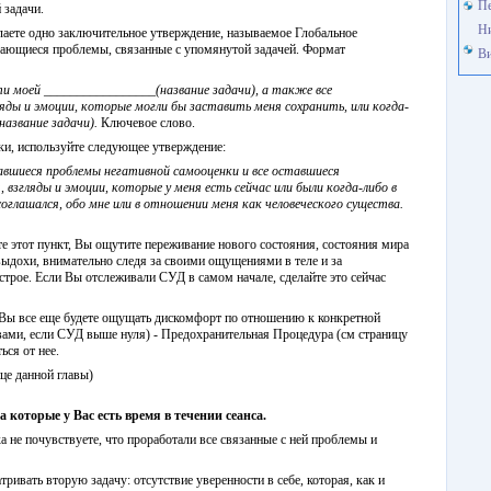
Пе
 задачи.
Н
лаете одно заключительное утверждение, называемое Глобальное
тающиеся проблемы, связанные с упомянутой задачей. Формат
Ви
сти моей _________________(название задачи), а также все
яды и эмоции, которые могли бы заставить меня сохранить, или когда-
азвание задачи).
Ключевое слово.
ки, используйте следующее утверждение:
ставшиеся проблемы негативной самооценки и все оставшиеся
взгляды и эмоции, которые у меня есть сейчас или были когда-либо в
оглашался, обо мне или в отношении меня как человеческого существа.
те этот пункт, Вы ощутите переживание нового состояния, состояния мира
выдохи, внимательно следя за своими ощущениями в теле и за
рое. Если Вы отслеживали СУД в самом начале, сделайте это сейчас
ли Вы все еще будете ощущать дискомфорт по отношению к конкретной
вами, если СУД выше нуля) - Предохранительная Процедура (см страницу
ься от нее.
нце данной главы)
 которые у Вас есть время в течении сеанса.
ка не почувствуете, что проработали все связанные с ней проблемы и
тривать вторую задачу: отсутствие уверенности в себе, которая, как и