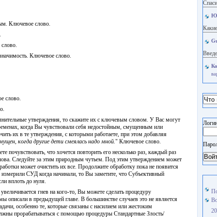
Спаси
Ю
ым. Ключевое слово.
Какие
.
Gu
 слово.
Введе
 значимость. Ключевое слово.
Ко
ва
е слово.
о.
лнительные утверждения, то скажите их с ключевым словом. У Вас могут
Логин
ременах, когда Вы чувствовали себя недостойным, смущенным или
ить их в те утверждения, с которыми работаете, при этом добавляя
мущен, когда другие дети смеялась надо мной.
" Ключевое слово.
Паро
е почувствовать, что хочется повторить его несколько раз, каждый раз
Вой
лова. Следуйте за этим природным чутьем. Под этим утверждением может
бработки может очистить их все. Продолжите обработку пока не появится
 измерили СУД когда начинали, то Вы заметите, что Субъективный
ли вплоть до нуля.
По
увеличивается гнев на кого-то, Вы можете сделать процедуру
ы описали в предыдущей главе. В большинстве случаев это не является
Во
адачи, особенно те, которые связаны с насилием или жестоким
20
олжны прорабатываться с помощью процедуры Стандартные Злость/