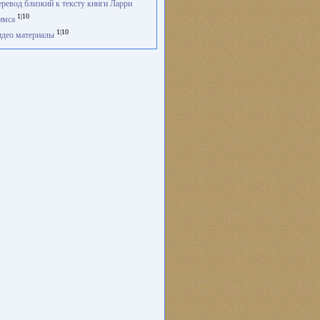
ревод близкий к тексту книги Ларри
1|10
имса
1|10
део материалы