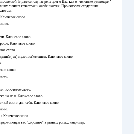
мооценкой. В данном случае речь идет о Вас, как о "человеке делающем"
 Ваших личных качествах и особенностях. Произнесите следующие
словом.
 Ключевое слово
слово.
сти. Ключевое слово.
хорошо. Ключевое слово.
вое слово.
ядящий (-ая) мужчина/женщина. Ключевое слово.
о.
вое слово.
слово.
.
ным. Ключевое слово.
ят, но не я. Ключевое слово.
ртной жизни для себя. Ключевое слово.
слово.
ен. Ключевое слово.
определяющие вас "хорошим" в разных ролях, например: