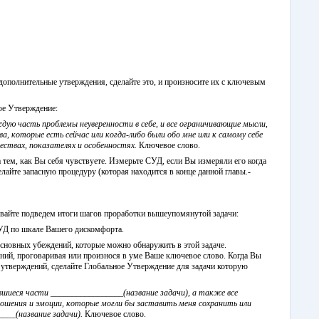
 дополнительные утверждения, сделайте это, и произносите их с ключевым
ое Утверждение:
дую часть проблемы неуверенности в себе, и все ограничивающие мысли,
а, которые есть сейчас или когда-либо были обо мне или к самому себе
чествах, показателях и особенностях.
Ключевое слово.
 тем, как Вы себя чувствуете. Измерьте СУД, если Вы измеряли его когда
делайте запасную процедуру (которая находится в конце данной главы.-
давайте подведем итоги шагов проработки вышеупомянутой задачи:
УД по шкале Вашего дискомфорта.
сновных убеждений, которые можно обнаружить в этой задаче.
ний, проговаривая или произнося в уме Ваше ключевое слово. Когда Вы
утверждений, сделайте Глобальное Утверждение для задачи которую
авшиеся части _________________(название задачи), а также все
ошения и эмоции, которые могли бы заставить меня сохранить или
___(название задачи).
Ключевое слово.