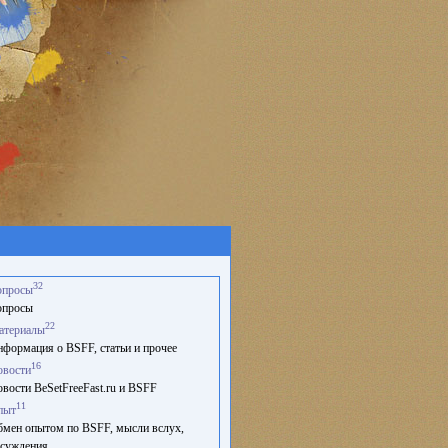
32
опросы
опросы
22
атериалы
формация о BSFF, статьи и прочее
16
овости
вости BeSetFreeFast.ru и BSFF
11
пыт
мен опытом по BSFF, мысли вслух,
суждения