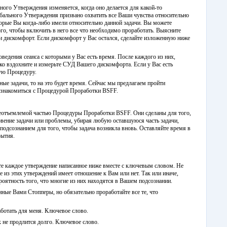
ного Утверждения изменяется, когда оно делается для какой-то
бального Утверждения призвано охватить все Ваши чувства относительно
орые Вы когда-либо имели относительно данной задачи. Вы можете
го, чтобы включить в него все что необходимо проработать. Выясните
 дискомфорт. Если дискомфорт у Вас остался, сделайте изложенную ниже
оведения сеанса с которыми у Вас есть время. После каждого из них,
ко вздохните и измерьте СУД Вашего дискомфорта. Если у Вас есть
ную Процедуру.
ые задачи, то на это будет время. Сейчас мы предлагаем пройти
ознакомиться с Процедурой Проработки BSFF.
еотъемлемой частью Процедуры Проработки BSFF. Они сделаны для того,
вение задачи или проблемы, убирая любую оставшуюся часть задачи,
подсознанием для того, чтобы задача возникла вновь. Оставляйте время в
рытия.
те каждое утверждение написанное ниже вместе с ключевым словом. Не
е из этих утверждений имеет отношение к Вам или нет. Так или иначе,
ероятность того, что многие из них находятся в Вашем подсознании.
ые Вами Стопперы, но обязательно проработайте все те, что
работать для меня. Ключевое слово.
к не продлится долго. Ключевое слово.