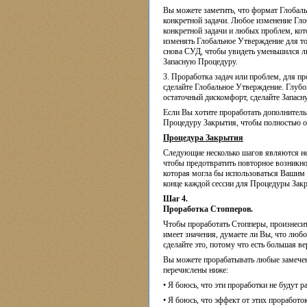
Вы можете заметить, что формат Глобаль
конкретной задачи. Любое изменение Гло
конкретной задачи и любых проблем, кот
изменять Глобальное Утверждение для то
снова СУД, чтобы увидеть уменьшился ли
Запасную Процедуру.
3. Проработка задач или проблем, для пр
сделайте Глобальное Утверждение. Глубо
остаточный дискомфорт, сделайте Запас
Если Вы хотите проработать дополнительн
Процедуру Закрытия, чтобы полностью 
Процедура Закрытия
Следующие несколько шагов являются н
чтобы предотвратить повторное возникно
которая могла бы использоваться Вашим 
конце каждой сессии для Процедуры Зак
Шаг 4.
Проработка Стопперов.
Чтобы проработать Стопперы, произнеси
имеет значения, думаете ли Вы, что любо
сделайте это, потому что есть большая в
Вы можете прорабатывать любые замеченн
перечислены ниже:
• Я боюсь, что эти проработки не будут 
• Я боюсь, что эффект от этих проработо