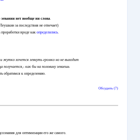
о зевании нет вообще ни слова
.
 Леушкин за последствия не отвечает)
а проработки вроде как
определились
.
 и жутко хочется зевнуть громко но не выходит
нца получается,- как бы на половину зеваешь
ть обратимся к определению.
Обсудить (7)
сознания для оптимизации его же самого.