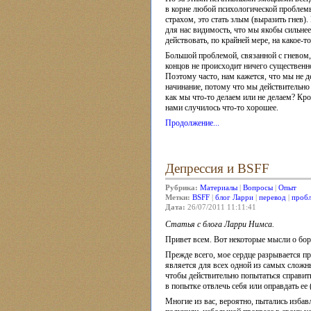
в корне любой психологической проблем
страхом, это стать злым (выразить гнев).
для нас видимость, что мы якобы сильне
действовать, по крайней мере, на какое-т
Большой проблемой, связанной с гневом, 
концов не происходит ничего существенн
Поэтому часто, нам кажется, что мы не 
начинание, потому что мы действительно
как мы что-то делаем или не делаем? Кро
нами случилось что-то хорошее.
Продолжение...
Депрессия и BSFF
Рубрика:
Материалы
|
Вопросы
|
Опыт
Метки:
BSFF
|
блог Ларри
|
перевод
|
проб
Дата:
26/07/2011 11:11:41
Статья с блога Ларри Нимса.
Привет всем. Вот некоторые мысли о борь
Прежде всего, мое сердце разрывается при
является для всех одной из самых сложны
чтобы действительно попытаться справить
в попытке отвлечь себя или оправдать ее 
Многие из вас, вероятно, пытались избав