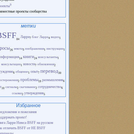
9
роекты
вместные проекты сообщества
метки
BSFF
Ларри
блог Ларри
видео
1
4
7
84
росы
зевота
изображения
инструкции
1
1
3
26
книги
информация
консультанты
1
14
24
новости
консультации
обновления
1
2
7
перевод
опыт
суждение
общение
1
6
7
30
проблемы
остережения
размышления
2
6
19
т
сигналы
скачивание
сотрудничество
2
2
6
10
ссылки
утверждения
2
5
Избранное
едложения и пожелания
ддержать проект!
ига Ларри Нимса BSFF на русском
к отличить BSFF от НЕ BSFF
атериалы