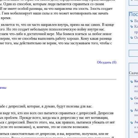
ы. Один из способов, которым люди пытаются справиться со своим
 И не имеет особой разницы, на что направлена эта злость. Злость создает
е. Гнев мобилизирует наши силы и это может мотивировать нас начать
Пос
о время.
Ва
является то, что он часто направлен внутрь, прямо на нас самих. В конце
Ка
ого. Но это создает небольшую психологическую войну внутри нас.
пр
делаем что-либо в достаточной мере. Мы боимся взяться за любое новое
Ос
 верим, что не способны выполнить работу хорошо. Кому какая разница
ме того, мы действительно не верим, что мы заслуживаем того, чтобы с
Обсудить (0)
Скач
Ко
жи
лемы
по
Gu
св
бе с депрессией, которые, я думаю, будут полезны для вас.
A
 виде тех, кто изо всех сил пытается справиться с депрессией. Депрессия
по
х проблем. Прежде всего, когда мы в депрессии у нас нет мотивации,
ся с депрессией. Вместо этого, мы, как правило, пытаемся убежать от неё
Ju
(если это возможно), и, конечно, это не совсем возможно.
и 
па
ляться самостоятельно от депрессии, и вы, вероятно, получили, или не