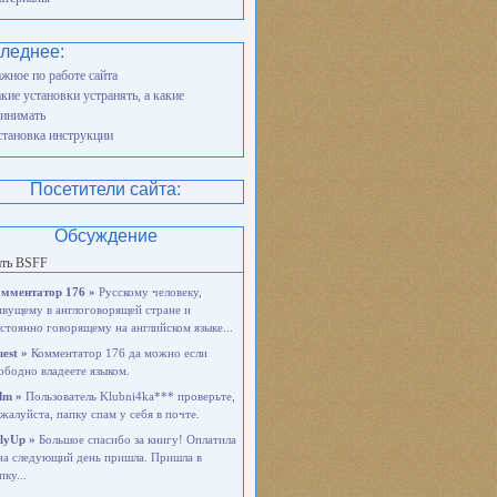
леднее:
жное по работе сайта
кие установки устранять, а какие
инимать
тановка инструкции
Посетители сайта:
Обсуждение
ать BSFF
мментатор 176 »
Русскому человеку,
вущему в англоговорящей стране и
стоянно говорящему на английском языке...
est »
Комментатор 176 да можно если
ободно владеете языком.
dm »
Пользователь Klubni4ka*** проверьте,
жалуйста, папку спам у себя в почте.
lyUp »
Большое спасибо за книгу! Оплатила
на следующий день пришла. Пришла в
пку...