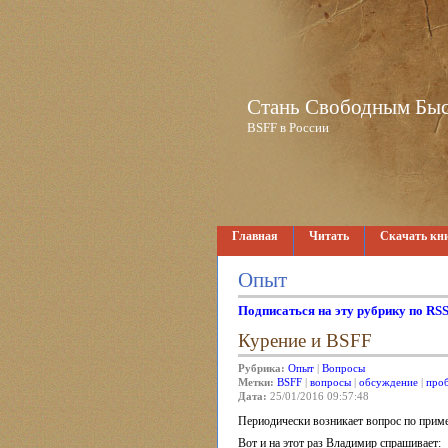
Стань Свободным Быстр
BSFF в России
Главная
Читать
Скачать кн
Опыт
Подписаться на эту рубрику по RS
Курение и BSFF
Рубрика:
Опыт
|
Вопросы
Метки:
BSFF
|
вопросы
|
обсуждение
|
про
Дата:
25/01/2016 09:57:48
Периодически возникает вопрос по прим
Вот и на этот раз Владимир спрашивает: