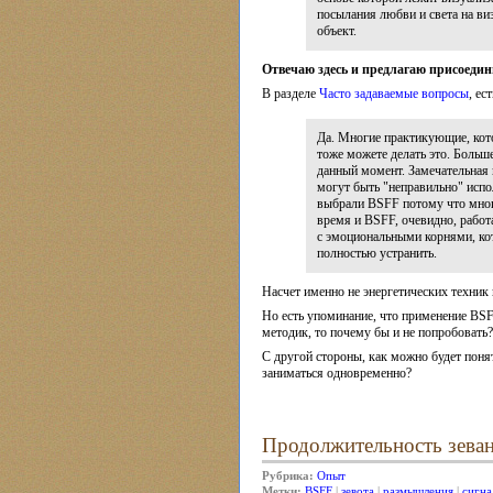
посылания любви и света на в
объект.
Отвечаю здесь и предлагаю присоедин
В разделе
Часто задаваемые вопросы
, ес
Да. Многие практикующие, кот
тоже можете делать это. Больше
данный момент. Замечательная в
могут быть "неправильно" испо
выбрали BSFF потому что мног
время и BSFF, очевидно, работ
с эмоциональными корнями, ко
полностью устранить.
Насчет именно не энергетических техник
Но есть упоминание, что применение BSF
методик, то почему бы и не попробовать?
С другой стороны, как можно будет понят
заниматься одновременно?
Продолжительность зева
Рубрика:
Опыт
Метки:
BSFF
|
зевота
|
размышления
|
сигна