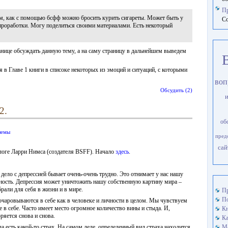
П
м, как с помощью бсфф можно бросить курить сигареты. Может быть у
Со
 проработки. Могу поделиться своими материалами. Есть некоторый
нице обсуждать данную тему, а на саму страницу в дальнейшем выведем
я в Главе 1 книги в списоке некоторых из эмоций и ситуаций, с которыми
воп
Обсудить (2)
2.
об
лемы
пред
сай
блоге Ларри Нимса (создателя BSFF). Начало
здесь
.
 дело с депрессией бывает очень-очень трудно. Это отнимает у нас нашу
нность. Депрессия может уничтожить нашу собственную картину мира –
рали для себя в жизни и в мире.
Пр
По
азочаровываются в себе как в человеке и личности в целом. Мы чувствуем
 в себе. Часто имеет место огромное количество вины и стыда. И,
Кн
ряется снова и снова.
Ка
 есть какой-то страх. На самом деле, определенный вид страха находится
М