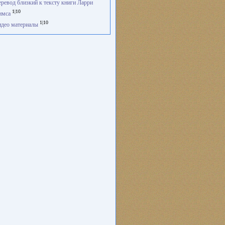
ревод близкий к тексту книги Ларри
1|10
имса
1|10
део материалы