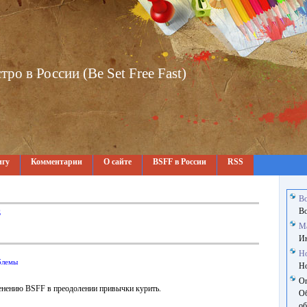
о в России (Be Set Free Fast)
игу
Комментарии
О сайте
BSFF в России
RSS
В
В
S
М
Ин
Н
блемы
Но
О
енению BSFF в преодолении привычки курить.
Об
об