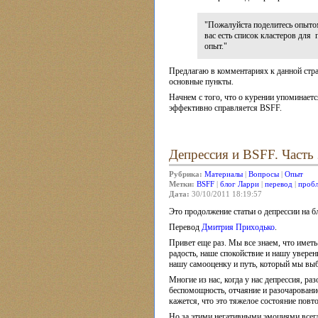
"Пожалуйста поделитесь опыто
вас есть список кластеров для
опыт."
Предлагаю в комментариях к данной стра
основные пункты.
Начнем с того, что о курении упоминаетс
эффективно справляется BSFF.
Депрессия и BSFF. Часть 
Рубрика:
Материалы
|
Вопросы
|
Опыт
Метки:
BSFF
|
блог Ларри
|
перевод
|
проб
Дата:
30/10/2011 18:19:57
Это продолжение статьи о депрессии на 
Перевод
Дмитрия Приходько
.
Привет еще раз. Мы все знаем, что иметь
радость, наше спокойствие и нашу увере
нашу самооценку и путь, который мы выб
Многие из нас, когда у нас депрессия, р
беспомощность, отчаяние и разочарование
кажется, что это тяжелое состояние повто
Но за этими негативными эмоциями всегда