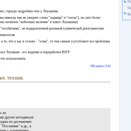
Пе
Н
бно, гораздо подробнее чем у Леушкина
Ви
вы никогда там не увидите слова "задница" и "сопли"), но зато более
жно почитать "побочные явления" в книге Леушкина)
о "отсебятины", не подкрепленной реальной клинической деятельностью
рминология
, а то, что у вас в голове - "хлам", то тем самым усугубляют все проблемы
делал Леушкин - его видение и переработка BSFF
 что использовать.
Обсудить (14)
их техник
о ли
щё другие методики,не
тодика по достижению
 "Посланник" и др., в
ация с эллементами