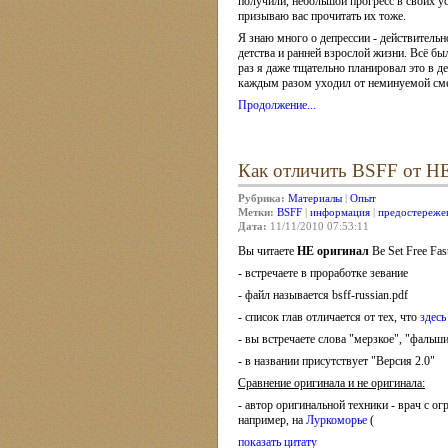
получили, небольшой прогресс в своих ус
призываю вас прочитать их тоже.
Я знаю много о депрессии - действительн
детства и ранней взрослой жизни. Всё бы
раз я даже тщательно планировал это в д
каждым разом уходил от неминуемой сме
Продолжение...
Как отличить BSFF от Н
Рубрика:
Материалы
|
Опыт
Метки:
BSFF
|
информация
|
предостереже
Дата:
11/11/2010 07:53:11
Вы читаете
НЕ оригинал
Be Set Free Fa
- встречаете в проработке зевание
- файл называется bsff-russian.pdf
- список глав отличается от тех, что
здесь
- вы встречаете слова "мерзкое", "фальшив
- в названии присутствует "Версия 2.0"
Сравнение оригинала и не оригинала:
- автор оригинальной техники - врач с 
например, на
Луркоморье
(
показать цитату