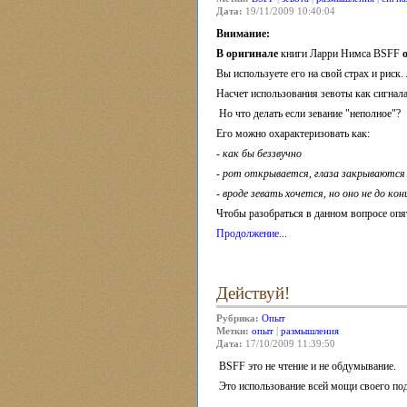
Дата:
19/11/2009 10:40:04
Внимание:
В оригинале
книги Ларри Нимса BSFF
Вы используете его на свой страх и риск.
Насчет использования зевоты как сигнал
Но что делать если зевание "неполное"?
Его можно охарактеризовать как:
-
как бы беззвучно
- рот открывается, глаза закрываются
- вроде зевать хочется, но оно не до ко
Чтобы разобраться в данном вопросе опя
Продолжение...
Действуй!
Рубрика:
Опыт
Метки:
опыт
|
размышления
Дата:
17/10/2009 11:39:50
BSFF это не чтение и не обдумывание.
Это использование всей мощи своего под