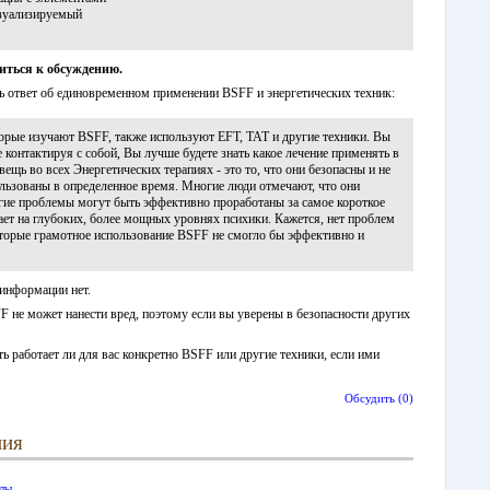
изуализируемый
иться к обсуждению.
ть ответ об единовременном применении BSFF и энергетических техник:
орые изучают BSFF, также используют EFT, TAT и другие техники. Вы
 контактируя с собой, Вы лучше будете знать какое лечение применять в
ещь во всех Энергетических терапиях - это то, что они безопасны и не
льзованы в определенное время. Многие люди отмечают, что они
ие проблемы могут быть эффективно проработаны за самое короткое
ает на глубоких, более мощных уровнях психики. Кажется, нет проблем
торые грамотное использование BSFF не смогло бы эффективно и
 информации нет.
F не может нанести вред, поэтому если вы уверены в безопасности других
ь работает ли для вас конкретно BSFF или другие техники, если ими
Обсудить (0)
ния
лы