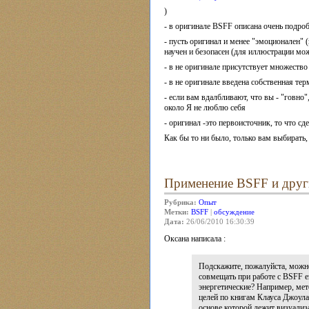
)
- в оригинале BSFF описана очень подро
- пусть оригинал и менее "эмоционален" (
научен и безопасен (для иллюстрации мо
- в не оригинале присутствует множеств
- в не оригинале введена собственная те
- если вам вдалбливают, что вы - "говно"
около Я не люблю себя
- оригинал -это первоисточник, то что с
Как бы то ни было, только вам выбирать,
Применение BSFF и друг
Рубрика:
Опыт
Метки:
BSFF
|
обсуждение
Дата:
26/06/2010 16:30:39
Оксана написала :
Подскажите, пожалуйста, можн
совмещать при работе с BSFF е
энергетические? Например, ме
целей по книгам Клауса Джоула
основе которой лежит визуализ