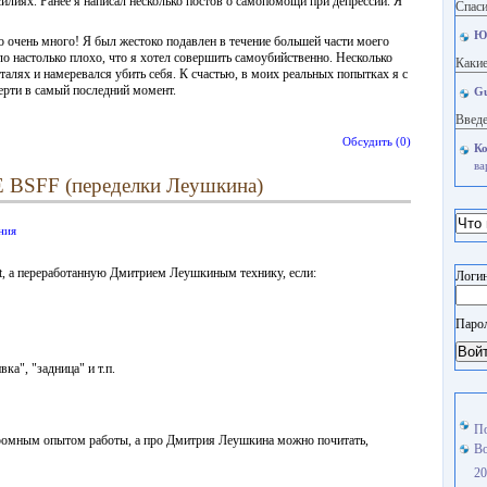
илиях. Ранее я написал несколько постов о самопомощи при депрессии. Я
Спаси
Ю
о очень много! Я был жестоко подавлен в течение большей части моего
ло настолько плохо, что я хотел совершить самоубийственно. Несколько
Какие
еталях и намеревался убить себя. К счастью, в моих реальных попытках я с
рти в самый последний момент.
Gu
Введе
Обсудить (0)
Ко
ва
Е BSFF (переделки Леушкина)
ния
st, а переработанную Дмитрием Леушкиным технику, если:
Логин
Паро
Вой
ка", "задница" и т.п.
По
огромным опытом работы, а про Дмитрия Леушкина можно почитать,
Во
20