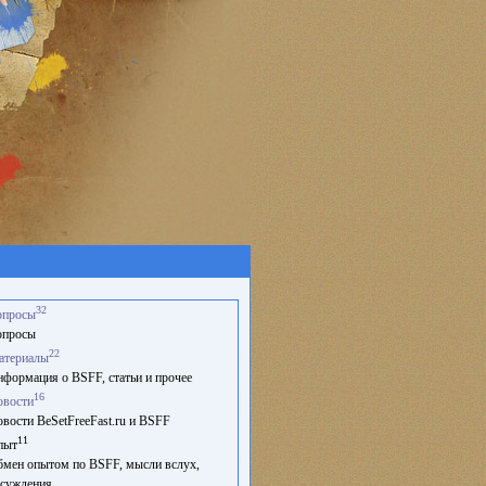
32
опросы
опросы
22
атериалы
формация о BSFF, статьи и прочее
16
овости
вости BeSetFreeFast.ru и BSFF
11
пыт
мен опытом по BSFF, мысли вслух,
суждения