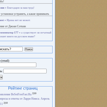
бо!
лия »
Благодарю за ваш труд!
 установки устранять, а какие принимать
est »
Ирина нет не может.
ние от Джоан Соткин
мментатор 177 »
а существует ли печатный
риант книги на русском языке?
Поиск
 (email):
ль:
ти
Рейтинг страниц
2|10
явление BeSetFreeFast.Ru
просы и ответы от Ларри Нимса. Апрель
2|10
11