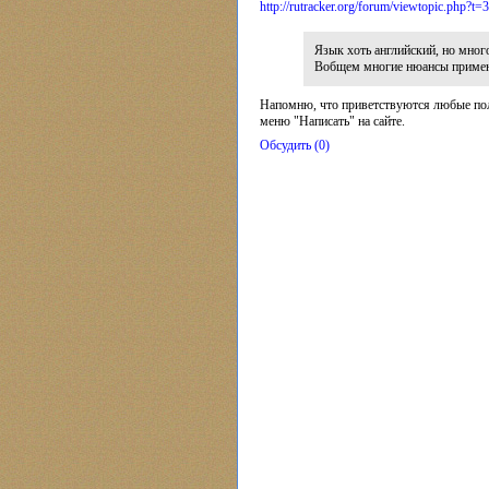
http://rutracker.org/forum/viewtopic.php?t
Язык хоть английский, но много
Вобщем многие нюансы примене
Напомню, что приветствуются любые пол
меню "Написать" на сайте.
Обсудить (0)