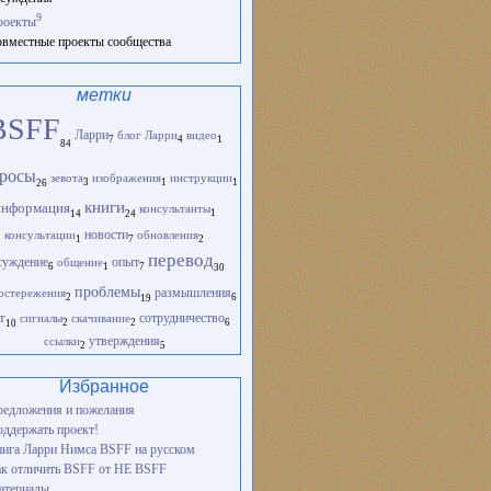
9
роекты
вместные проекты сообщества
метки
BSFF
Ларри
блог Ларри
видео
1
4
7
84
росы
зевота
изображения
инструкции
1
1
3
26
книги
информация
консультанты
1
14
24
новости
консультации
обновления
1
2
7
перевод
опыт
суждение
общение
1
6
7
30
проблемы
остережения
размышления
2
6
19
т
сигналы
скачивание
сотрудничество
2
2
6
10
ссылки
утверждения
2
5
Избранное
едложения и пожелания
ддержать проект!
ига Ларри Нимса BSFF на русском
к отличить BSFF от НЕ BSFF
атериалы