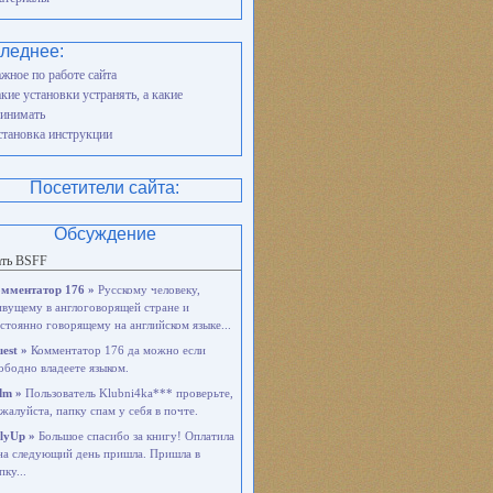
леднее:
жное по работе сайта
кие установки устранять, а какие
инимать
тановка инструкции
Посетители сайта:
Обсуждение
ать BSFF
мментатор 176 »
Русскому человеку,
вущему в англоговорящей стране и
стоянно говорящему на английском языке...
est »
Комментатор 176 да можно если
ободно владеете языком.
dm »
Пользователь Klubni4ka*** проверьте,
жалуйста, папку спам у себя в почте.
lyUp »
Большое спасибо за книгу! Оплатила
на следующий день пришла. Пришла в
пку...