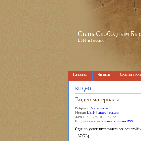
Стань Свободным Быстр
BSFF в России
Главная
Читать
Скачать кн
видео
Видео материалы
Рубрики:
Материалы
Метки:
BSFF
|
видео
|
ссылки
Дата:
18/09/2010 10:59:28
Подписаться на
комментарии по RSS
Один из участников поделился ссылкой н
1.87 GB).