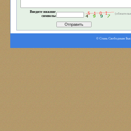
Введите нижние
(обязатель
символы
© Стань Свободным Быстр