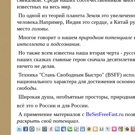
смекалкой. Среди наших соотечественников мно
известных на весь мир.
По одной из теорий планета Земля это увеличенн
человека.Например, Индия это сердце, а Китай р
место
головы
.
Многое говорит о нашем
природном потенциале
в
интеллекта и подсознания
.
Но также всем известна наша вторая черта -
русс
наших сказках главные герои сначала десятилетия
ничего не делая.
Техника "Стань Свободным Быстро" (BSFF) испол
национального характера для достижения
основн
свободы
.
Широкая душа, необъятные просторы, природная 
всё это о России и для России.
А применение материалов с
BeSetFreeFast.ru
позв
раскрыть свой потенциал
.