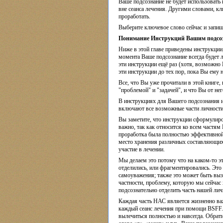
Ваше подсознание не будет использовать 
вне сеанса лечения. Другими словами, к
проработать.
Выберите ключевое слово сейчас и запиш
Понимание Инструкций Вашим подсо
Ниже в этой главе приведены инструкции,
момента Ваше подсознание всегда будет 
эти инструкции ещё раз (хотя, возможно 
эти инструкции до тех пор, пока Вы ему н
Все, что Вы уже прочитали в этой книге
"проблемой" и "задачей", и что Вы от нег
В инструкциях для Вашего подсознания и
включают все возможные части личности 
Вы заметите, что инструкции сформули
важно, так как относится ко всем частя
проработка была полностью эффективной,
место хранения различных составляющих
участие в лечении.
Мы делаем это потому что на каком-то э
отделились, или фрагментировались. Это 
самоуважения; также это может быть выз
частности, проблему, которую мы сейчас
подсознательно отделить часть нашей лич
Каждая часть НАС является жизненно ва
каждый сеанс лечения при помощи BSFF. О
вылечиться полностью и навсегда. Обрат