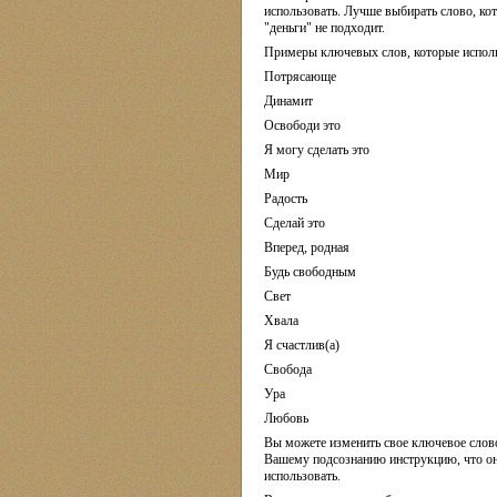
использовать. Лучше выбирать слово, ко
"деньги" не подходит.
Примеры ключевых слов, которые испол
Потрясающе
Динамит
Освободи это
Я могу сделать это
Мир
Радость
Сделай это
Вперед, родная
Будь свободным
Свет
Хвала
Я счастлив(а)
Свобода
Ура
Любовь
Вы можете изменить свое ключевое слово 
Вашему подсознанию инструкцию, что он
использовать.