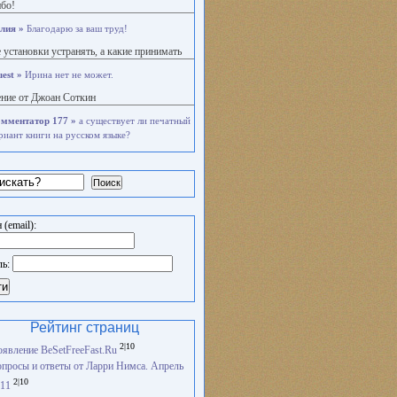
бо!
лия »
Благодарю за ваш труд!
 установки устранять, а какие принимать
est »
Ирина нет не может.
ние от Джоан Соткин
мментатор 177 »
а существует ли печатный
риант книги на русском языке?
Поиск
 (email):
ль:
ти
Рейтинг страниц
2|10
явление BeSetFreeFast.Ru
просы и ответы от Ларри Нимса. Апрель
2|10
11