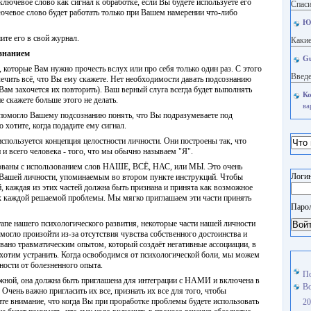
ключевое слово как сигнал к обработке, если Вы будете используете его
Спаси
лючевое слово будет работать только при Вашем намерении что-либо
Ю
ите его в свой журнал.
Какие
знанием
Gu
 которые Вам нужно прочесть вслух или про себя только один раз. С этого
Введе
лечить всё, что Вы ему скажете. Нет необходимости давать подсознанию
Вам захочется их повторить). Ваш верный слуга всегда будет выполнять
Ко
е скажете больше этого не делать.
ва
, помогло Вашему подсознанию понять, что Вы подразумеваете под
о хотите, когда подадите ему сигнал.
спользуется концепция целостности личности. Они построены так, что
и всего человека - того, что мы обычно называем "Я".
рованы с использованием слов НАШЕ, ВСЁ, НАС, или МЫ. Это очень
Логин
м Вашей личности, упоминаемым во втором пункте инструкций. Чтобы
 каждая из этих частей должна быть признана и принята как возможное
 каждой решаемой проблемы. Мы мягко приглашаем эти части принять
Паро
тапе нашего психологического развития, некоторые части нашей личности
Вой
могло произойти из-за отсутствия чувства собственного достоинства и
вано травматическим опытом, который создаёт негативные ассоциации, в
 хотим устранить. Когда освободимся от психологической боли, мы можем
ности от болезненного опыта.
По
жной, она должна быть приглашена для интеграции с НАМИ и включена в
Во
чень важно пригласить их все, признать их все для того, чтобы
ите внимание, что когда Вы при проработке проблемы будете использовать
20