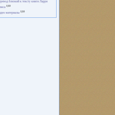
ревод близкий к тексту книги Ларри
1|10
имса
1|10
део материалы