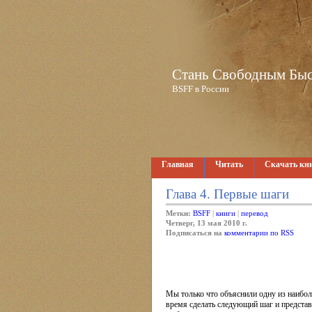
Стань Свободным Быстр
BSFF в России
Главная
Читать
Скачать кн
Глава 4. Первые шаги
Метки:
BSFF
|
книги
|
перевод
Четверг, 13 мая 2010 г.
Подписаться на
комментарии по RSS
Мы только что объяснили одну из наибол
время сделать следующий шаг и представ