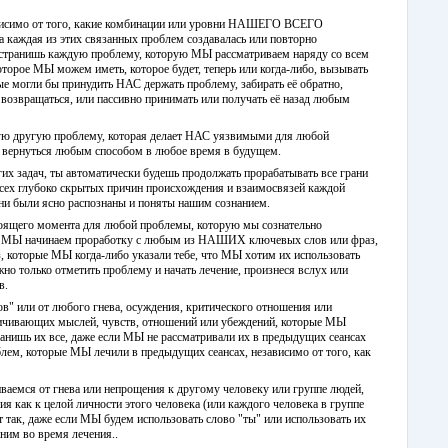
ависимо от того, какие комбинации или уровни НАШЕГО ВСЕГО
а каждая из этих связанных проблем создавалась или повторно
 устранишь каждую проблему, которую МЫ рассматриваем наряду со всем
орое МЫ можем иметь, которое будет, теперь или когда-либо, вызывать
 могли бы принудить НАС держать проблему, забирать её обратно,
 возвращаться, или пассивно принимать или получать её назад любым
ую другую проблему, которая делает НАС уязвимыми для любой
 вернуться любым способом в любое время в будущем.
их задач, ты автоматически будешь продолжать прорабатывать все грани
сех глубоко скрытых причин происхождения и взаимосвязей каждой
ни были ясно распознаны и поняты нашим сознанием.
стоящего момента для любой проблемы, которую мы сознательно
гда МЫ начинаем проработку с любым из НАШИХ ключевых слов или фраз,
, которые МЫ когда-либо указали тебе, что МЫ хотим их использовать
 только отметить проблему и начать лечение, произнеся вслух или
в.
ов" или от любого гнева, осуждения, критического отношения или
ичивающих мыслей, чувств, отношений или убеждений, которые МЫ
нишь их все, даже если МЫ не рассматривали их в предыдущих сеансах
блем, которые МЫ лечили в предыдущих сеансах, независимо от того, как
иваемся от гнева или непрощения к другому человеку или группе людей,
я как к целой личности этого человека (или каждого человека в группе
ет так, даже если МЫ будем использовать слово "ты" или использовать их
ним во время лечения..