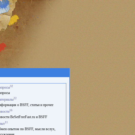
32
опросы
опросы
22
атериалы
формация о BSFF, статьи и прочее
16
овости
вости BeSetFreeFast.ru и BSFF
11
пыт
мен опытом по BSFF, мысли вслух,
суждения