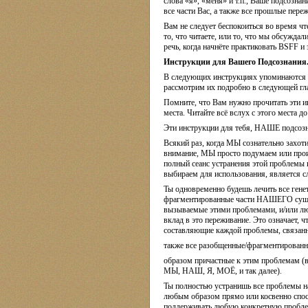
слова «я», «меня» и т.п., Ваше подсозна
все части Вас, а также все прошлые пере
Вам не следует беспокоиться во время ч
то, что читаете, или то, что мы обсуждал
речь, когда начнёте практиковать BSFF и
Инструкции для Вашего Подсознания
В следующих инструкциях упоминаются 
рассмотрим их подробно в следующей гл
Помните, что Вам нужно прочитать эти и
места. Читайте всё вслух с этого места д
Эти инструкции для тебя, НАШЕ подсозн
Всякий раз, когда МЫ сознательно захо
внимание, МЫ просто подумаем или про
полный сеанс устранения этой проблем
выбираем для использования, является 
Ты одновременно будешь лечить все гене
фрагментированные части НАШЕГО сущес
вызываемые этими проблемами, и/или лю
вклад в это переживание. Это означает,
составляющие каждой проблемы, связанн
также все разобщенные/фрагментирова
образом причастные к этим проблемам (
МЫ, НАШ, Я, МОЁ, и так далее).
Ты полностью устранишь все проблемы н
любым образом прямо или косвенно спос
поддерживать любую конкретную проблем