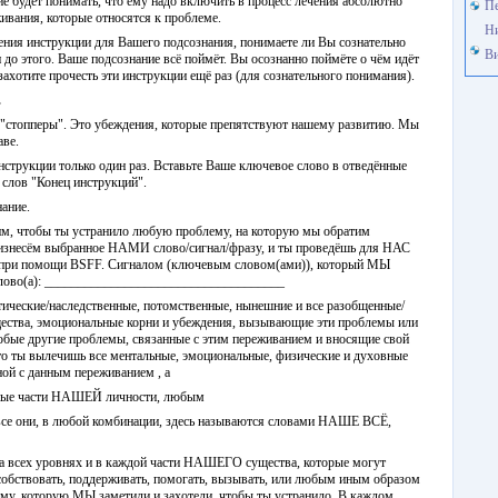
ние будет понимать, что ему надо включить в процесс лечения абсолютно
Пе
живания, которые относятся к проблеме.
Н
тения инструкции для Вашего подсознания, понимаете ли Вы сознательно
Ви
и до этого. Ваше подсознание всё поймёт. Вы осознанно поймёте о чём идёт
 захотите прочесть эти инструкции ещё раз (для сознательного понимания).
.
"стопперы". Это убеждения, которые препятствуют нашему развитию. Мы
аве.
нструкции только один раз. Вставьте Ваше ключевое слово в отведённые
о слов "Конец инструкций".
ание.
тим, чтобы ты устранило любую проблему, на которую мы обратим
изнесём выбранное НАМИ слово/сигнал/фразу, и ты проведёшь для НАС
ы при помощи BSFF. Сигналом (ключевым словом(ами)), который МЫ
слово(а): ____________________________________
тические/наследственные, потомственные, нынешние и все разобщенные/
тва, эмоциональные корни и убеждения, вызывающие эти проблемы или
бые другие проблемы, связанные с этим переживанием и вносящие свой
 что ты вылечишь все ментальные, эмоциональные, физические и духовные
ой с данным переживанием , а
нные части НАШЕЙ личности, любым
все они, в любой комбинации, здесь называются словами НАШЕ ВСЁ,
а всех уровнях и в каждой части НАШЕГО существа, которые могут
обствовать, поддерживать, помогать, вызывать, или любым иным образом
у, которую МЫ заметили и захотели, чтобы ты устранило. В каждом