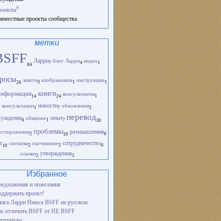
9
роекты
вместные проекты сообщества
метки
BSFF
Ларри
блог Ларри
видео
1
4
7
84
росы
зевота
изображения
инструкции
1
1
3
26
книги
информация
консультанты
1
14
24
новости
консультации
обновления
1
2
7
перевод
опыт
суждение
общение
1
6
7
30
проблемы
остережения
размышления
2
6
19
т
сигналы
скачивание
сотрудничество
2
2
6
10
ссылки
утверждения
2
5
Избранное
едложения и пожелания
ддержать проект!
ига Ларри Нимса BSFF на русском
к отличить BSFF от НЕ BSFF
атериалы