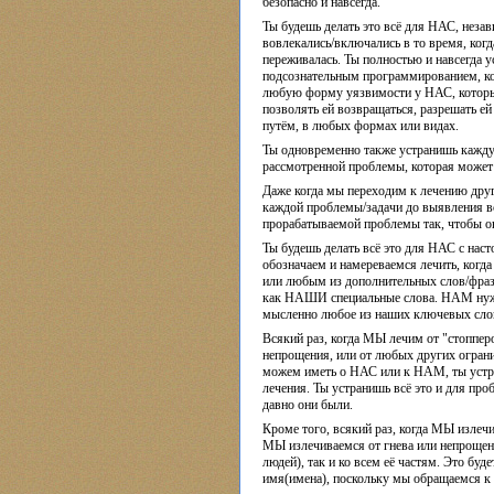
безопасно и навсегда.
Ты будешь делать это всё для НАС, нез
вовлекались/включались в то время, когд
переживалась. Ты полностью и навсегда
подсознательным программированием, кот
любую форму уязвимости у НАС, которые
позволять ей возвращаться, разрешать ей
путём, в любых формах или видах.
Ты одновременно также устранишь кажд
рассмотренной проблемы, которая может
Даже когда мы переходим к лечению друг
каждой проблемы/задачи до выявления в
прорабатываемой проблемы так, чтобы о
Ты будешь делать всё это для НАС с на
обозначаем и намереваемся лечить, ко
или любым из дополнительных слов/фраз
как НАШИ специальные слова. НАМ нужно
мысленно любое из наших ключевых сло
Всякий раз, когда МЫ лечим от "стоппер
непрощения, или от любых других огран
можем иметь о НАС или к НАМ, ты устра
лечения. Ты устранишь всё это и для про
давно они были.
Кроме того, всякий раз, когда МЫ излеч
МЫ излечиваемся от гнева или непрощени
людей), так и ко всем её частям. Это буд
имя(имена), поскольку мы обращаемся к 