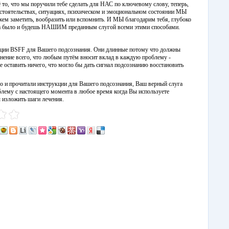
ё то, что мы поручили тебе сделать для НАС по ключевому слову, теперь,
обстоятельствах, ситуациях, психическом и эмоциональном состоянии МЫ
м заметить, вообразить или вспомнить. И МЫ благодарим тебя, глубоко
егда было и будешь НАШИМ преданным слугой всеми этими способами.
кции BSFF для Вашего подсознания. Они длинные потому что должны
ение всего, что любым путём вносит вклад в каждую проблему -
не оставить ничего, что могло бы дать сигнал подсознанию восстановить
о и прочитали инструкции для Вашего подсознания, Ваш верный слуга
лему с настоящего момента в любое время когда Вы используете
 изложить шаги лечения.