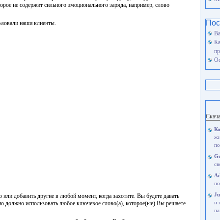
торое не содержит сильного эмоционального заряда, например, слово
Пос
ьзовали наши клиенты.
Ва
Ка
пр
Ос
Скач
Ко
жи
по
Gu
св
A
по
Ju
или добавить другие в любой момент, когда захотите. Вы будете давать
о должно использовать любое ключевое слово(а), которое(ые) Вы решаете
и 
па