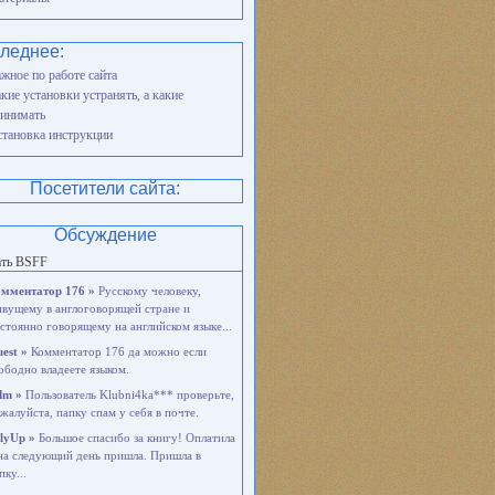
леднее:
жное по работе сайта
кие установки устранять, а какие
инимать
тановка инструкции
Посетители сайта:
Обсуждение
ать BSFF
мментатор 176 »
Русскому человеку,
вущему в англоговорящей стране и
стоянно говорящему на английском языке...
est »
Комментатор 176 да можно если
ободно владеете языком.
dm »
Пользователь Klubni4ka*** проверьте,
жалуйста, папку спам у себя в почте.
lyUp »
Большое спасибо за книгу! Оплатила
на следующий день пришла. Пришла в
пку...