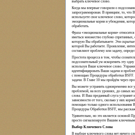
выбрать ключевое слово.
Когда мы впервые говорили о подсознании,
запрограммирован. В принципе, то, что 
используете свое ключевое слово, которо
эмоциональные корни и убеждения, кото
обработать.
Фраза «эмоциональные корни» относится
иметься множество глубоко спрятанных,
которую Вы обрабатываете. Эти скрытые
которой Вы работаете. Проявление, инте
составляют проблему или задачу, опреде
Простота процесса в том, чтобы сознате
подсознательный ум искоренить эту одну
используя Ваше ключевое слово. Упражн
идентифицировать Ваши задачи и пробле
с помощью Процедуры обработки BSFF. 
задачи. В Главе 10 мы пройдём через про
Вы можете устранить одновременно все 
проблемой, на всех уровнях, до самых 
слова. И Ваш преданный слуга устранит 
зависимости от того, сколько у них кор
помощью только одного использования В
Процедуры Обработки BSFF, мы расскаже
Удивительно, но это является основой 
просто сигнализируете Вашим ключевым с
Выбор Ключевого Слова
В выборе ключевого слова нет ничего сл