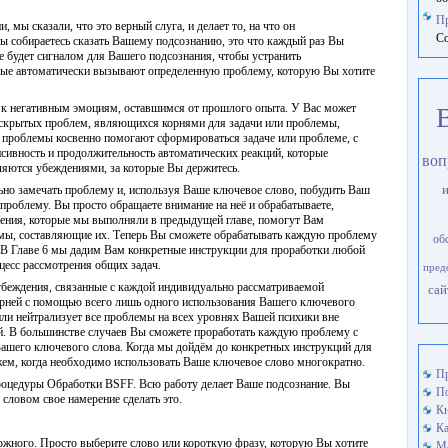
П
 мы сказали, что это верный слуга, и делает то, на что он
Со
Вы собираетесь сказать Вашему подсознанию, это что каждый раз Вы
е будет сигналом для Вашего подсознания, чтобы устранить
рые автоматически вызывают определенную проблему, которую Вы хотите
 к негативным эмоциям, оставшимся от прошлого опыта. У Вас может
 скрытых проблем, являющихся корнями для задачи или проблемы,
 проблемы косвенно помогают сформироваться задаче или проблеме, с
нсивность и продолжительность автоматических реакций, которые
воп
ляются убеждениями, за которые Вы держитесь.
льно замечать проблему и, используя Ваше ключевое слово, побудить Ваш
 проблему. Вы просто обращаете внимание на неё и обрабатываете,
ения, которые мы выполняли в предыдущей главе, помогут Вам
мы, составляющие их. Теперь Вы сможете обрабатывать каждую проблему
об
В Главе 6 мы дадим Вам конкретные инструкции для проработки любой
цесс рассмотрения общих задач.
пред
убеждения, связанные с каждой индивидуально рассматриваемой
сай
корней с помощью всего лишь одного использования Вашего ключевого
или нейтрализует все проблемы на всех уровнях Вашей психики вне
ней. В большинстве случаев Вы сможете проработать каждую проблему с
ашего ключевого слова. Когда мы дойдём до конкретных инструкций для
м, когда необходимо использовать Ваше ключевое слово многократно.
Пр
Процедуры Обработки BSFF. Всю работу делает Ваше подсознание. Вы
По
ловом свое намерение сделать это.
Кн
Ка
ожного. Просто выберите слово или короткую фразу, которую Вы хотите
М