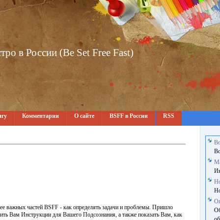
о в России (Be Set Free Fast)
игу
Комментарии
О сайте
BSFF в России
RSS
В
В
М
Ин
Н
Но
О
ее важных частей BSFF - как определять задачи и проблемы. Пришло
Об
ить Вам Инструкции для Вашего Подсознания, а также показать Вам, как
об