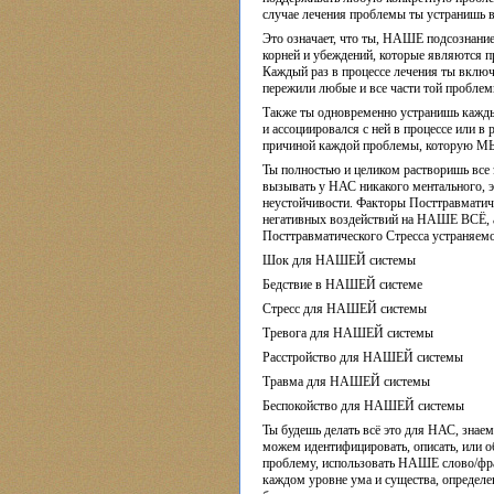
случае лечения проблемы ты устранишь в
Это означает, что ты, НАШЕ подсознани
корней и убеждений, которые являются п
Каждый раз в процессе лечения ты включ
пережили любые и все части той проблем
Также ты одновременно устранишь кажды
и ассоциировался с ней в процессе или 
причиной каждой проблемы, которую МЫ
Ты полностью и целиком растворишь все 
вызывать у НАС никакого ментального, 
неустойчивости. Факторы Посттравматич
негативных воздействий на НАШЕ ВСЁ, 
Посттравматического Стресса устраняем
Шок для НАШЕЙ системы
Бедствие в НАШЕЙ системе
Стресс для НАШЕЙ системы
Тревога для НАШЕЙ системы
Расстройство для НАШЕЙ системы
Травма для НАШЕЙ системы
Беспокойство для НАШЕЙ системы
Ты будешь делать всё это для НАС, знае
можем идентифицировать, описать, или 
проблему, использовать НАШЕ слово/фраз
каждом уровне ума и существа, определе