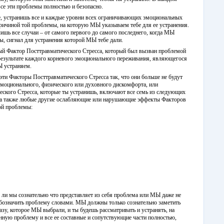
се эти проблемы полностью и безопасно.
е, устранишь все и каждые уровни всех ограничивающих эмоциональных
ричиной той проблемы, на которую МЫ указываем тебе для ее устранения.
ишь все случаи – от самого первого до самого последнего, когда МЫ
ы, сигнал для устранения которой МЫ тебе дали.
й Фактор Посттравматического Стресса, который был вызван проблемой
в результате каждого корневого эмоционального переживания, являющегося
 устраняем.
эти Факторы Посттравматического Стресса так, что они больше не будут
эмоционального, физического или духовного дискомфорта, или
еского Стресса, которые ты устранишь, включают все семь из следующих
а также любые другие ослабляющие или нарушающие эффекты Факторов
ой проблемы:
м ли мы сознательно что представляет из себя проблема или МЫ даже не
обозначить проблему словами. МЫ должны только сознательно заметить
у, которое МЫ выбрали, и ты будешь рассматривать и устранять, на
нную проблему и все ее составные и сопутствующие части полностью,