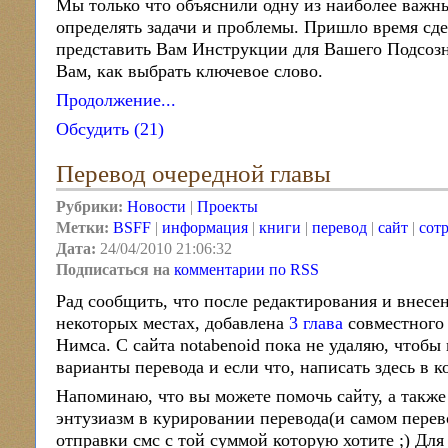
Мы только что объяснили одну из наиболее важны
определять задачи и проблемы. Пришло время сд
представить Вам Инструкции для Вашего Подсозн
Вам, как выбрать ключевое слово.
Продолжение...
Обсудить (21)
Перевод очередной главы
Рубрики:
Новости
|
Проекты
Метки:
BSFF
|
информация
|
книги
|
перевод
|
сайт
|
сот
Дата:
24/04/2010 21:06:32
Подписаться на
комментарии по RSS
Рад сообщить, что после редактирования и внесе
некоторых местах, добавлена
3 глава
совместного
Нимса. С сайта notabenoid пока не удаляю, чтобы
варианты перевода и если что, написать здесь в 
Напоминаю, что вы можете помочь сайту, а также
энтузиазм в курировании перевода(и самом перев
отправки смс с той суммой которую хотите ;) Дл