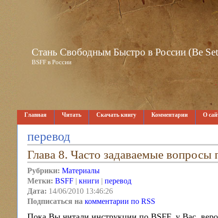
Стань Свободным Быстро в России (Be Set 
BSFF в России
Главная
Читать
Скачать книгу
Комментарии
О сай
перевод
Глава 8. Часто задаваемые вопросы
Рубрики:
Материалы
Метки:
BSFF
|
книги
|
перевод
Дата:
14/06/2010 13:46:26
Подписаться на
комментарии по RSS
Пока Вы читали инструкции по BSFF, у Вас, веро