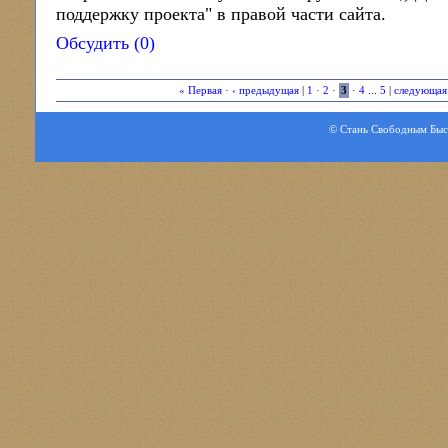
поддержку проекта" в правой части сайта.
Обсудить (0)
« Первая
·
‹ предыдущая
|
1
·
2
·
3
·
4
...
5
|
следующая
© Стань Свободным Быстр